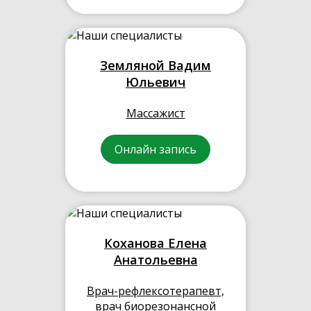
Земляной Вадим
Юльевич
Массажист
Онлайн запись
Коханова Елена
Анатольевна
Врач-рефлексотерапевт,
врач биорезонансной