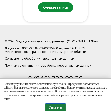
Онлайн запись
© 2026 Медицинский центр «Здравница» (ООО «ЗДРАВНИЦА»)
Лицензия: Л041-00184-63/00625800 выдана 16.11.2022г.
Министерством здравоохранения Самарской области
Согласие на обработку персональных данных
Политика в отношении обработки персональных данных
8 (846) 200 09 20
телефон для справок
В целях улучшения работы сайт использует cookie. Продолжая пользоваться
сайтом, Вы выражаете свое согласие на обработку Ваших статистических данных с
Данный интернет-ресурс носит исключительно
использованием метрических программ. В случае отказа вы можете отключить
информационный характер, и ни при каких условиях
сохранение cookie в настройках вашего браузера или прекратить использование
информация и цены, размещенные на сайте, не являются
сайта.
публичной офертой (ст. 437 ГК РФ)
Согласен