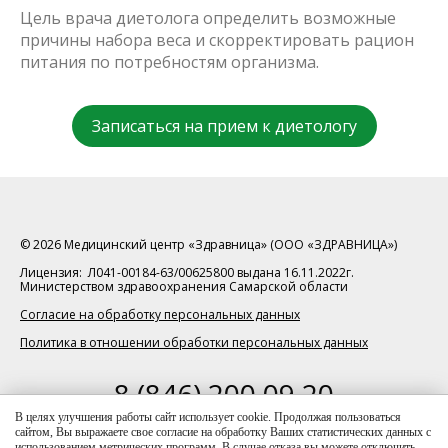
Цель врача диетолога определить возможные
причины набора веса и скорректировать рацион
питания по потребностям организма.
Записаться на прием к диетологу
© 2026 Медицинский центр «Здравница» (ООО «ЗДРАВНИЦА»)
Лицензия: Л041-00184-63/00625800 выдана 16.11.2022г.
Министерством здравоохранения Самарской области
Согласие на обработку персональных данных
Политика в отношении обработки персональных данных
8 (846) 200 09 20
телефон для справок
В целях улучшения работы сайт использует cookie. Продолжая пользоваться
сайтом, Вы выражаете свое согласие на обработку Ваших статистических данных с
Данный интернет-ресурс носит исключительно
использованием метрических программ. В случае отказа вы можете отключить